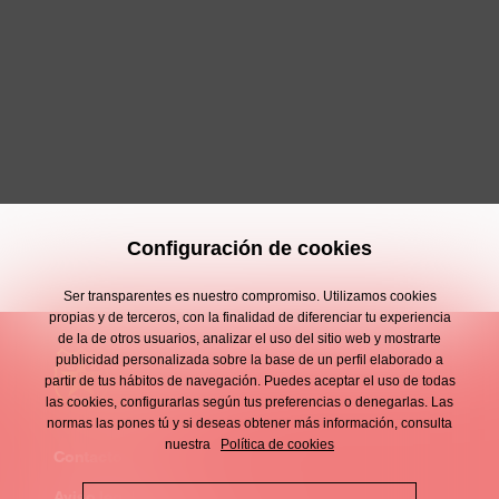
Configuración de cookies
Ser transparentes es nuestro compromiso. Utilizamos cookies
propias y de terceros, con la finalidad de diferenciar tu experiencia
de la de otros usuarios, analizar el uso del sitio web y mostrarte
publicidad personalizada sobre la base de un perfil elaborado a
partir de tus hábitos de navegación. Puedes aceptar el uso de todas
las cookies, configurarlas según tus preferencias o denegarlas. Las
normas las pones tú y si deseas obtener más información, consulta
nuestra
Política de cookies
Contacto
Enllaços
Aviso legal