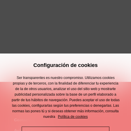
Configuración de cookies
Ser transparentes es nuestro compromiso. Utilizamos cookies
propias y de terceros, con la finalidad de diferenciar tu experiencia
de la de otros usuarios, analizar el uso del sitio web y mostrarte
publicidad personalizada sobre la base de un perfil elaborado a
partir de tus hábitos de navegación. Puedes aceptar el uso de todas
las cookies, configurarlas según tus preferencias o denegarlas. Las
normas las pones tú y si deseas obtener más información, consulta
nuestra
Política de cookies
Contacto
Enllaços
Aviso legal