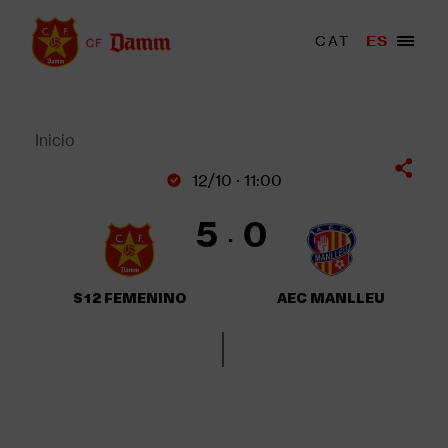
Pasar
al
Menu
CAT
ES
Main
contenido
trigger
navigation
principal
Back
to
top
Inicio
Sobrescribir
12/10 · 11:00
enlaces
de
5
0
ayuda
a
la
S12 FEMENINO
AEC MANLLEU
navegación