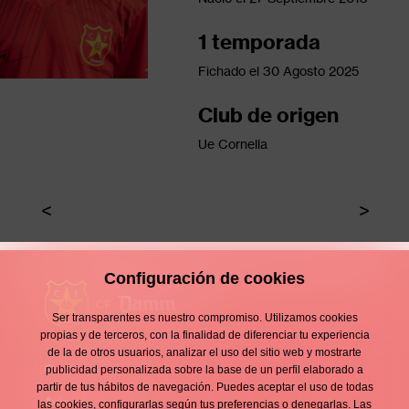
1 temporada
Fichado el
30 Agosto 2025
Club de origen
Ue Cornella
Configuración de cookies
Ser transparentes es nuestro compromiso. Utilizamos cookies
propias y de terceros, con la finalidad de diferenciar tu experiencia
de la de otros usuarios, analizar el uso del sitio web y mostrarte
Contacto
publicidad personalizada sobre la base de un perfil elaborado a
Enllaços
partir de tus hábitos de navegación. Puedes aceptar el uso de todas
Aviso legal
las cookies, configurarlas según tus preferencias o denegarlas. Las