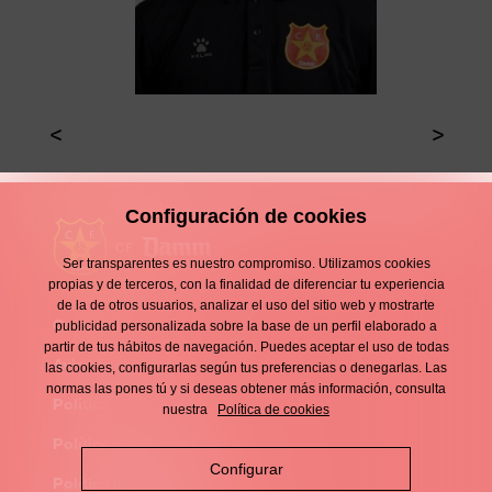
Configuración de cookies
Ser transparentes es nuestro compromiso. Utilizamos cookies
propias y de terceros, con la finalidad de diferenciar tu experiencia
de la de otros usuarios, analizar el uso del sitio web y mostrarte
Contacto
publicidad personalizada sobre la base de un perfil elaborado a
Enllaços
partir de tus hábitos de navegación. Puedes aceptar el uso de todas
d'interès
Aviso legal
las cookies, configurarlas según tus preferencias o denegarlas. Las
Footer
normas las pones tú y si deseas obtener más información, consulta
menu
Política de privacidad
nuestra
Política de cookies
Política de cookies
Configurar
Política de redes sociales