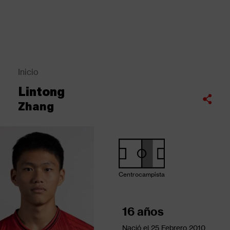
Pasar
al
contenido
principal
Back
to
top
Inicio
Sobrescribir
Lintong
enlaces
Compartir
Zhang
de
ayuda
a
la
navegación
Centrocampista
16 años
Nació el
25 Febrero 2010