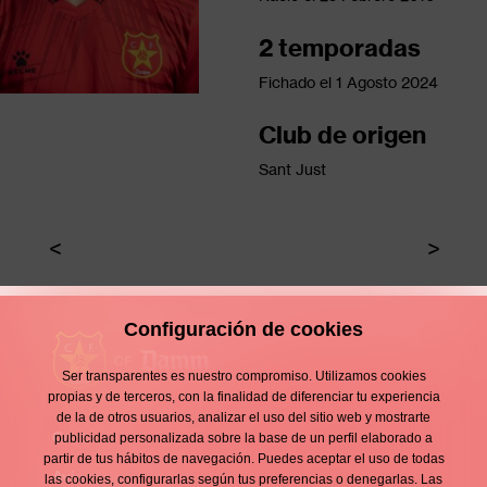
2 temporadas
Fichado el
1 Agosto 2024
Club de origen
Sant Just
Configuración de cookies
Ser transparentes es nuestro compromiso. Utilizamos cookies
propias y de terceros, con la finalidad de diferenciar tu experiencia
de la de otros usuarios, analizar el uso del sitio web y mostrarte
Contacto
publicidad personalizada sobre la base de un perfil elaborado a
Enllaços
partir de tus hábitos de navegación. Puedes aceptar el uso de todas
d'interès
Aviso legal
las cookies, configurarlas según tus preferencias o denegarlas. Las