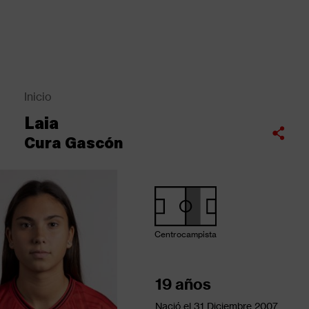
Pasar
al
contenido
principal
Back
to
top
Inicio
Sobrescribir
Laia
enlaces
Compartir
Cura Gascón
de
ayuda
a
la
navegación
Centrocampista
19 años
Nació el
31 Diciembre 2007