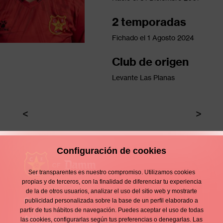
2 temporadas
Fichado el
1 Agosto 2024
Club de origen
Levante Las Planas
Configuración de cookies
Ser transparentes es nuestro compromiso. Utilizamos cookies
propias y de terceros, con la finalidad de diferenciar tu experiencia
de la de otros usuarios, analizar el uso del sitio web y mostrarte
Contacto
publicidad personalizada sobre la base de un perfil elaborado a
Enllaços
partir de tus hábitos de navegación. Puedes aceptar el uso de todas
d'interès
Aviso legal
las cookies, configurarlas según tus preferencias o denegarlas. Las