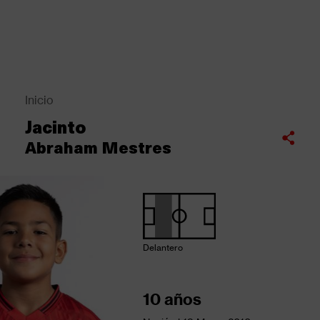
Pasar
al
contenido
principal
Back
to
top
Inicio
Sobrescribir
Jacinto
enlaces
Compartir
Abraham Mestres
de
ayuda
a
la
navegación
Delantero
10 años