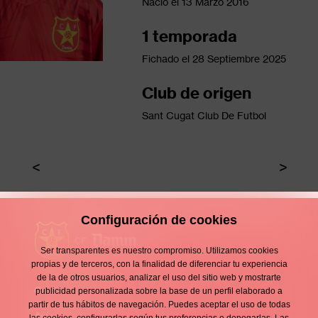
Nació el
13 Marzo 2016
1 temporada
Fichado el
28 Septiembre 2025
Club de origen
Sant Cugat Club De Futbol
Configuración de cookies
Ser transparentes es nuestro compromiso. Utilizamos cookies
propias y de terceros, con la finalidad de diferenciar tu experiencia
de la de otros usuarios, analizar el uso del sitio web y mostrarte
Contacto
publicidad personalizada sobre la base de un perfil elaborado a
Enllaços
partir de tus hábitos de navegación. Puedes aceptar el uso de todas
Aviso legal