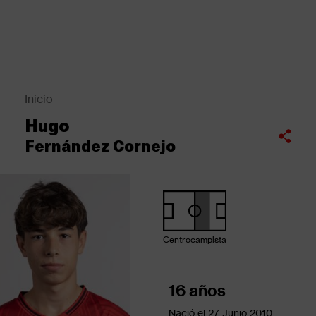
Pasar
al
contenido
principal
Back
to
top
Inicio
Sobrescribir
Hugo
enlaces
Compartir
Fernández Cornejo
de
ayuda
a
la
navegación
Centrocampista
16 años
Nació el
27 Junio 2010