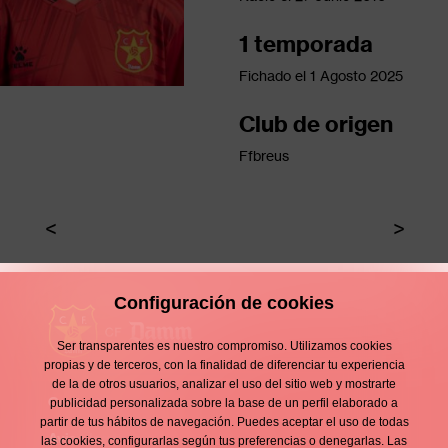
1 temporada
Fichado el
1 Agosto 2025
Club de origen
Ffbreus
Configuración de cookies
Ser transparentes es nuestro compromiso. Utilizamos cookies
propias y de terceros, con la finalidad de diferenciar tu experiencia
de la de otros usuarios, analizar el uso del sitio web y mostrarte
Contacto
publicidad personalizada sobre la base de un perfil elaborado a
Enllaços
partir de tus hábitos de navegación. Puedes aceptar el uso de todas
d'interès
Aviso legal
las cookies, configurarlas según tus preferencias o denegarlas. Las