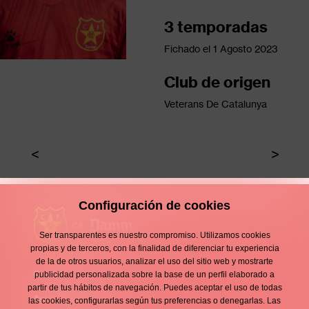
3 temporadas
Fichado el
1 Agosto 2023
Club de origen
Veterans De Catalunya
Configuración de cookies
Ser transparentes es nuestro compromiso. Utilizamos cookies
propias y de terceros, con la finalidad de diferenciar tu experiencia
de la de otros usuarios, analizar el uso del sitio web y mostrarte
Contacto
publicidad personalizada sobre la base de un perfil elaborado a
Enllaços
partir de tus hábitos de navegación. Puedes aceptar el uso de todas
d'interès
Aviso legal
las cookies, configurarlas según tus preferencias o denegarlas. Las