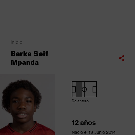
Pasar
al
contenido
principal
Back
to
top
Inicio
Sobrescribir
Barka Seif
enlaces
Compartir
Mpanda
de
ayuda
a
la
navegación
Delantero
12 años
Nació el
19 Junio 2014