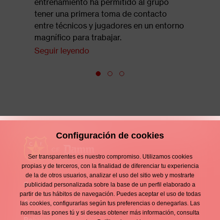
entrenamiento ha permitido al grupo
tener una primera toma de contacto
entre técnicos y jugadores en un entorno
magnífico para trabajar.
Seguir leyendo
Configuración de cookies
Ser transparentes es nuestro compromiso. Utilizamos cookies
propias y de terceros, con la finalidad de diferenciar tu experiencia
de la de otros usuarios, analizar el uso del sitio web y mostrarte
Contacto
publicidad personalizada sobre la base de un perfil elaborado a
Enllaços
partir de tus hábitos de navegación. Puedes aceptar el uso de todas
d'interès
Aviso legal
las cookies, configurarlas según tus preferencias o denegarlas. Las
Footer
normas las pones tú y si deseas obtener más información, consulta
Política de privacidad