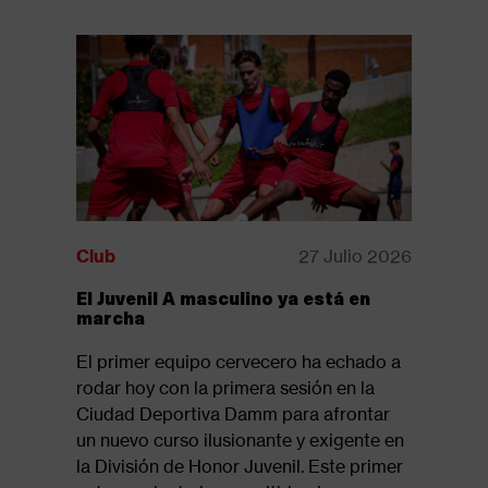
Club
27 Julio 2026
Club
El Juvenil A masculino ya está en
Disponib
marcha
revista:
El primer equipo cervecero ha echado a
Ya está d
rodar hoy con la primera sesión en la
la revista
Ciudad Deportiva Damm para afrontar
suelo 61,
un nuevo curso ilusionante y exigente en
del tramo
la División de Honor Juvenil. Este primer
Seguir l