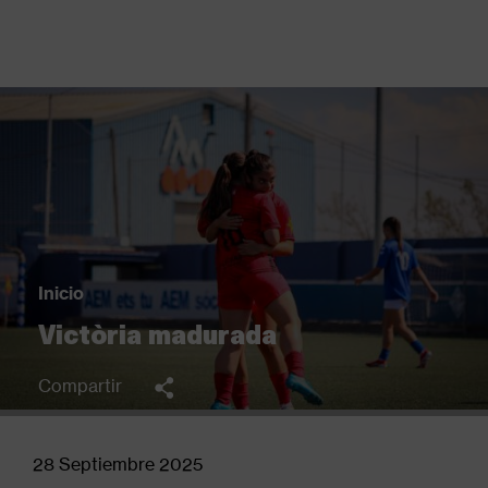
Pasar
al
contenido
principal
Back
to
top
Inicio
Sobrescribir
Victòria madurada
enlaces
de
Compartir
ayuda
a
la
28 Septiembre 2025