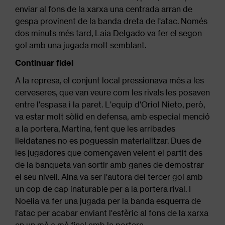
enviar al fons de la xarxa una centrada arran de
gespa provinent de la banda dreta de l'atac. Només
dos minuts més tard, Laia Delgado va fer el segon
gol amb una jugada molt semblant.
Continuar fidel
A la represa, el conjunt local pressionava més a les
cerveseres, que van veure com les rivals les posaven
entre l'espasa i la paret. L'equip d'Oriol Nieto, però,
va estar molt sòlid en defensa, amb especial menció
a la portera, Martina, fent que les arribades
lleidatanes no es poguessin materialitzar. Dues de
les jugadores que començaven veient el partit des
de la banqueta van sortir amb ganes de demostrar
el seu nivell. Aina va ser l'autora del tercer gol amb
un cop de cap inaturable per a la portera rival. I
Noelia va fer una jugada per la banda esquerra de
l'atac per acabar enviant l'esfèric al fons de la xarxa
en un mà a mà final amb la portera.