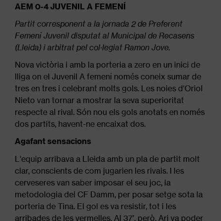
navegación
AEM 0-4 JUVENIL A FEMENÍ
Partit corresponent a la jornada 2 de Preferent
Femení Juvenil disputat al Municipal de Recasens
(Lleida) i arbitrat pel col·legiat Ramon Jove.
Nova victòria i amb la porteria a zero en un inici de
lliga on el Juvenil A femení només coneix sumar de
tres en tres i celebrant molts gols. Les noies d'Oriol
Nieto van tornar a mostrar la seva superioritat
respecte al rival. Són nou els gols anotats en només
dos partits, havent-ne encaixat dos.
Agafant sensacions
L'equip arribava a Lleida amb un pla de partit molt
clar, conscients de com jugarien les rivals. I les
cerveseres van saber imposar el seu joc, la
metodologia del CF Damm, per posar setge sota la
porteria de Tina. El gol es va resistir, tot i les
arribades de les vermelles. Al 37', però, Ari va poder