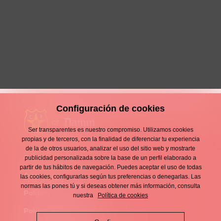
Montse Quesada debuta en Primera
División
26 Octubre 2019
Club
Configuración de cookies
Ser transparentes es nuestro compromiso. Utilizamos cookies
propias y de terceros, con la finalidad de diferenciar tu experiencia
de la de otros usuarios, analizar el uso del sitio web y mostrarte
Contacto
publicidad personalizada sobre la base de un perfil elaborado a
Enllaços
partir de tus hábitos de navegación. Puedes aceptar el uso de todas
d'interès
Aviso legal
las cookies, configurarlas según tus preferencias o denegarlas. Las
Footer
normas las pones tú y si deseas obtener más información, consulta
menu
Política de privacidad
nuestra
Política de cookies
Política de cookies