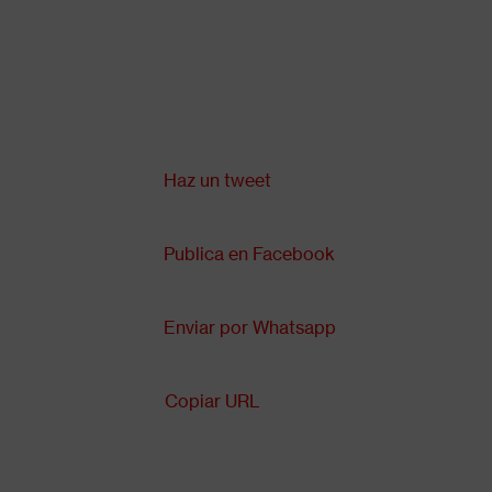
Pasar
al
contenido
principal
Compartir en:
Back
to
top
Haz un tweet
Publica en Facebook
Enviar por Whatsapp
Copiar URL