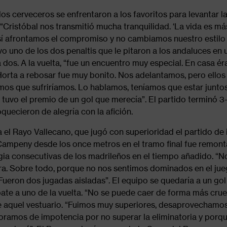
 los cerveceros se enfrentaron a los favoritos para levantar l
 “Cristóbal nos transmitió mucha tranquilidad. ‘La vida es m
 Así afrontamos el compromiso y no cambiamos nuestro estilo
vo uno de los dos penaltis que le pitaron a los andaluces en 
dos. A la vuelta, “fue un encuentro muy especial. En casa é
 Horta a rebosar fue muy bonito. Nos adelantamos, pero ellos
os que sufriríamos. Lo hablamos, teníamos que estar juntos
lo tuvo el premio de un gol que merecía”. El partido terminó 3-
quecieron de alegría con la afición.
el Rayo Vallecano, que jugó con superioridad el partido de 
 Campeny desde los once metros en el tramo final fue remon
gia consecutivas de los madrileños en el tiempo añadido. “
a. Sobre todo, porque no nos sentimos dominados en el jue
ueron dos jugadas aisladas”. El equipo se quedaría a un gol 
ate a uno de la vuelta. “No se puede caer de forma más crue
de aquel vestuario. “Fuimos muy superiores, desaprovecham
 lloramos de impotencia por no superar la eliminatoria y porq