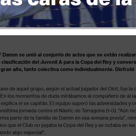
CF Damm se unió al conjunto de actos que se están realiza
a clasificación del Juvenil A para la Copa del Rey y conver
gran año, tanto colectiva como individualmente. Disfruté
ave de aquel grupo, según el actual jugador del Olot, fue la
. “En los momentos de duda mirábamos al compañero de al l
explica el ex capitán. El equipo superó las adversidades y ce
penúltima jornada contra el Nàstic de Tarragona (1-0). “Aún re
orma parte de la familia de Damm en esa semana previa”, re
os que el Club no jugaba la Copa del Rey y se notaba en las
ndo algo especial”.