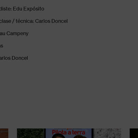
diste: Edu Expósito
clase / técnica: Carlos Doncel
rnau Campeny
hs
arlos Doncel