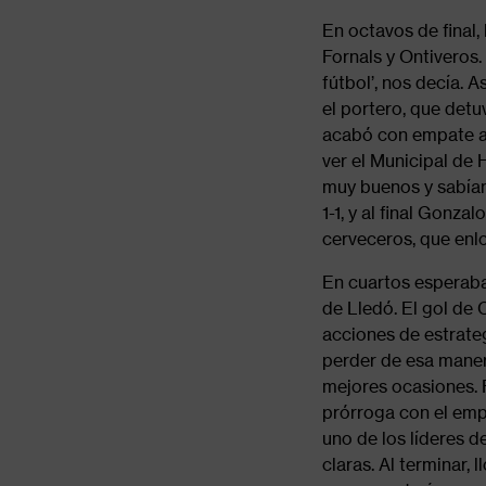
En octavos de final,
Fornals y Ontiveros.
fútbol’, nos decía.
el portero, que detu
acabó con empate a 
ver el Municipal de
muy buenos y sabíam
1-1, y al final Gonza
cerveceros, que enlo
En cuartos esperaba 
de Lledó. El gol de
acciones de estrate
perder de esa maner
mejores ocasiones. F
prórroga con el emp
uno de los líderes 
claras. Al terminar,