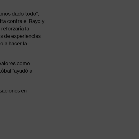
íamos dado todo”,
lta contra el Rayo y
reforzaría la
és de experiencias
o a hacer la
 valores como
tóbal “ayudó a
rsaciones en