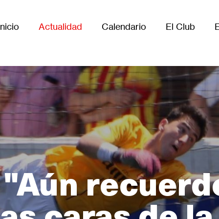
Inicio
Actualidad
Calendario
El Club
Main
avigation
 "Aún recuerdo
las caras de la