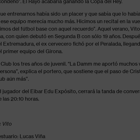
 condenó”. El Rayo acabaría ganando la Copa del Rey.
que entrenarnos había sido un placer y que sabía que lo hab
 ese equipo merecía mucho más. Hicimos un recital en la vue
os del fútbol base con aquel recuerdo”. Aquel verano, Vito 
na, ​​con quien debutó en Segunda B con sólo 19 años. Despu
l Extremadura, el ex cervecero fichó por el Peralada, llegand
 primer equipo del Girona.
l Club los tres años de juvenil. “La Damm me aportó muchos
rsona”, explica el portero, que sostiene que el paso de Cris
lub aún más”.
al jugador del Eibar Edu Expósito, cerrará la tanda de conve
e las 20:10 horas.
 Vito
estuario: Lucas Viña