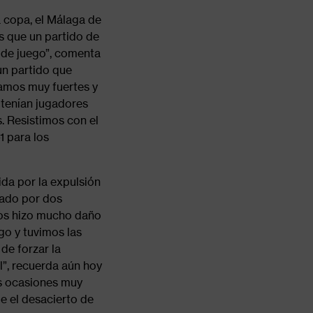
a copa, el Málaga de
ás que un partido de
 de juego”, comenta
un partido que
ramos muy fuertes y
 tenían jugadores
. Resistimos con el
1 para los
ida por la expulsión
tado por dos
Nos hizo mucho daño
go y tuvimos las
de forzar la
l”, recuerda aún hoy
os ocasiones muy
ue el desacierto de