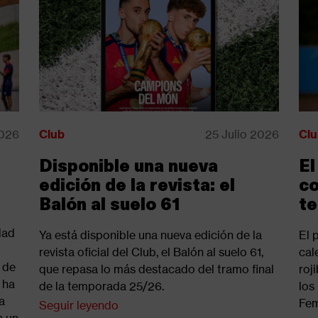
2026
Club
25 Julio 2026
Clu
Disponible una nueva
El
edición de la revista: el
co
Balón al suelo 61
t
dad
Ya está disponible una nueva edición de la
El 
revista oficial del Club, el Balón al suelo 61,
cal
n de
que repasa lo más destacado del tramo final
roj
 ha
de la temporada 25/26.
los
a
Fem
Seguir leyendo
n un