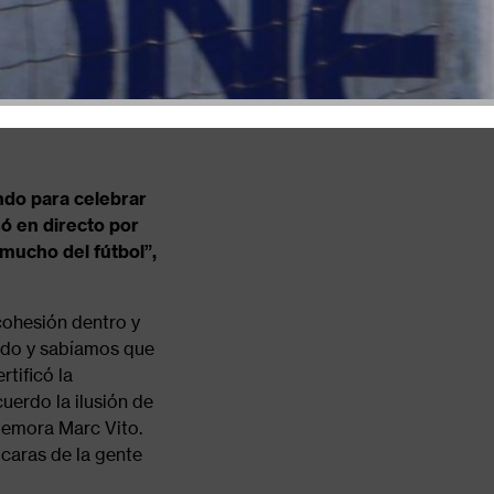
ndo para celebrar
só en directo por
 mucho del fútbol”,
 cohesión dentro y
ado y sabíamos que
rtificó la
cuerdo la ilusión de
memora Marc Vito.
 caras de la gente