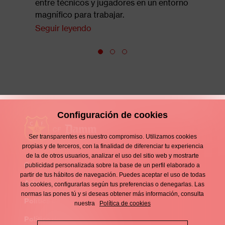
entre técnicos y jugadores en un entorno
magnífico para trabajar.
Seguir leyendo
Configuración de cookies
Ser transparentes es nuestro compromiso. Utilizamos cookies
propias y de terceros, con la finalidad de diferenciar tu experiencia
de la de otros usuarios, analizar el uso del sitio web y mostrarte
Contacto
publicidad personalizada sobre la base de un perfil elaborado a
Enllaços
partir de tus hábitos de navegación. Puedes aceptar el uso de todas
d'interès
Aviso legal
las cookies, configurarlas según tus preferencias o denegarlas. Las
Footer
normas las pones tú y si deseas obtener más información, consulta
menu
Política de privacidad
nuestra
Política de cookies
Política de cookies