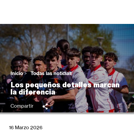
Pasar
al
contenido
principal
Back
to
top
Inicio
>
Todas las noticias
Sobrescribir
Los pequeños detalles marcan
enlaces
la diferencia
de
ayuda
Compartir
a
la
navegación
16 Marzo 2026