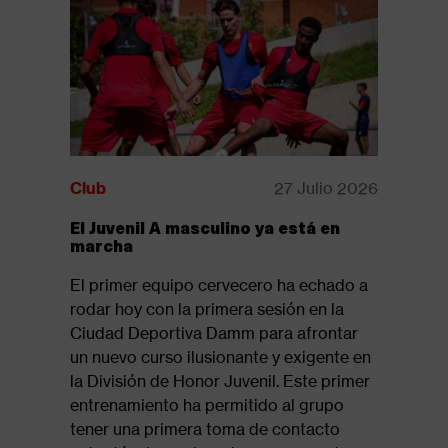
Club
27 Julio 2026
Club
El Juvenil A masculino ya está en
Disponib
marcha
revista:
El primer equipo cervecero ha echado a
Ya está d
rodar hoy con la primera sesión en la
la revista
Ciudad Deportiva Damm para afrontar
suelo 61,
un nuevo curso ilusionante y exigente en
del tramo
la División de Honor Juvenil. Este primer
Seguir l
entrenamiento ha permitido al grupo
tener una primera toma de contacto