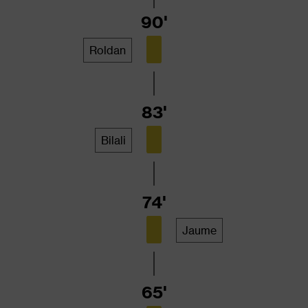
90'
Roldan
83'
Bilali
74'
Jaume
65'