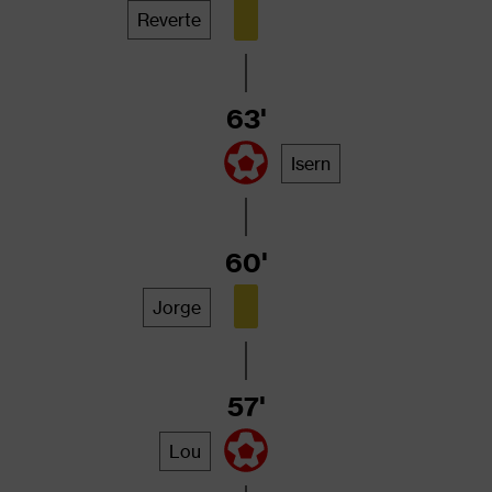
Reverte
63'
Isern
60'
Jorge
57'
Lou