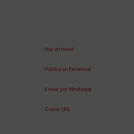
Pasar
al
contenido
principal
Compartir en:
Back
to
top
Haz un tweet
Publica en Facebook
Enviar por Whatsapp
Copiar URL