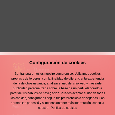
Los excerveceros Joan Garcia y
Víctor Muñoz representarán a la
Selección Española en el Mundial
25 Mayo 2026
Club
Configuración de cookies
Ser transparentes es nuestro compromiso. Utilizamos cookies
propias y de terceros, con la finalidad de diferenciar tu experiencia
de la de otros usuarios, analizar el uso del sitio web y mostrarte
Contacto
publicidad personalizada sobre la base de un perfil elaborado a
Enllaços
partir de tus hábitos de navegación. Puedes aceptar el uso de todas
d'interès
Aviso legal
las cookies, configurarlas según tus preferencias o denegarlas. Las
Footer
normas las pones tú y si deseas obtener más información, consulta
menu
Política de privacidad
nuestra
Política de cookies