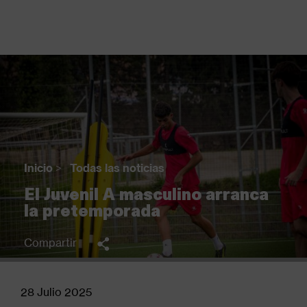
Pasar
al
contenido
principal
Back
to
top
Inicio
>
Todas las noticias
Sobrescribir
El Juvenil A masculino arranca
enlaces
la pretemporada
de
ayuda
Compartir
a
la
navegación
28 Julio 2025