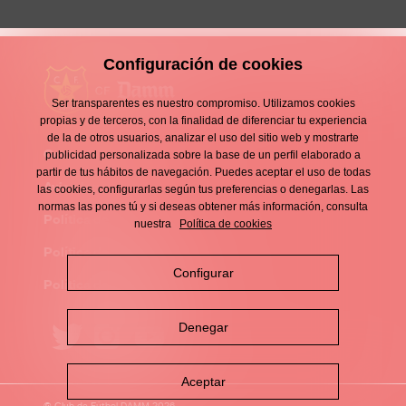
Configuración de cookies
Ser transparentes es nuestro compromiso. Utilizamos cookies
propias y de terceros, con la finalidad de diferenciar tu experiencia
de la de otros usuarios, analizar el uso del sitio web y mostrarte
Contacto
publicidad personalizada sobre la base de un perfil elaborado a
Enllaços
partir de tus hábitos de navegación. Puedes aceptar el uso de todas
d'interès
Aviso legal
las cookies, configurarlas según tus preferencias o denegarlas. Las
Footer
normas las pones tú y si deseas obtener más información, consulta
menu
Política de privacidad
nuestra
Política de cookies
Política de cookies
Configurar
Política de redes sociales
Denegar
Aceptar
© Club de Fútbol DAMM 2026