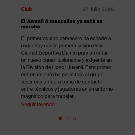
Club
27 Julio 2026
Club
El Juvenil A masculino ya está en
Disponib
marcha
revista:
El primer equipo cervecero ha echado a
Ya está d
rodar hoy con la primera sesión en la
la revista
Ciudad Deportiva Damm para afrontar
suelo 61,
un nuevo curso ilusionante y exigente en
del tramo
la División de Honor Juvenil. Este primer
Seguir l
entrenamiento ha permitido al grupo
tener una primera toma de contacto
entre técnicos y jugadores en un entorno
magnífico para trabajar.
Seguir leyendo