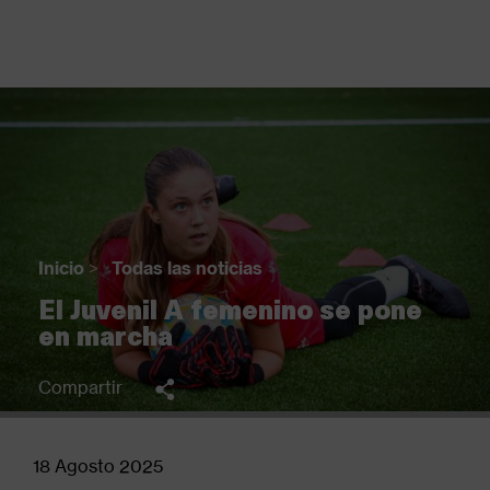
Pasar
al
contenido
principal
Back
to
top
Inicio
>
Todas las noticias
Sobrescribir
El Juvenil A femenino se pone
enlaces
en marcha
de
ayuda
Compartir
a
la
navegación
18 Agosto 2025