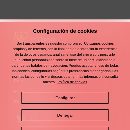
Configuración de cookies
Ser transparentes es nuestro compromiso. Utilizamos cookies
propias y de terceros, con la finalidad de diferenciar tu experiencia
de la de otros usuarios, analizar el uso del sitio web y mostrarte
Contacto
publicidad personalizada sobre la base de un perfil elaborado a
Enllaços
partir de tus hábitos de navegación. Puedes aceptar el uso de todas
d'interès
Aviso legal
las cookies, configurarlas según tus preferencias o denegarlas. Las
Footer
normas las pones tú y si deseas obtener más información, consulta
menu
Política de privacidad
nuestra
Política de cookies
Política de cookies
Configurar
Política de redes sociales
Denegar