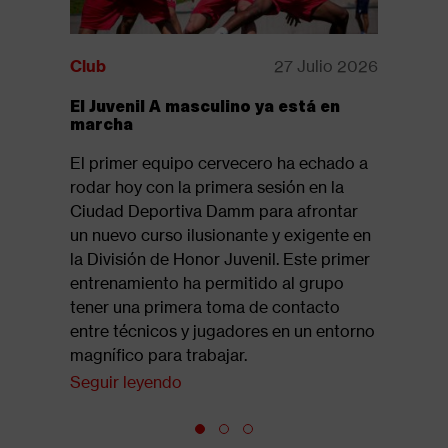
Club
27 Julio 2026
Club
El Juvenil A masculino ya está en
Disponib
marcha
revista:
El primer equipo cervecero ha echado a
Ya está d
rodar hoy con la primera sesión en la
la revista
Ciudad Deportiva Damm para afrontar
suelo 61,
un nuevo curso ilusionante y exigente en
del tramo
la División de Honor Juvenil. Este primer
Seguir l
entrenamiento ha permitido al grupo
tener una primera toma de contacto
entre técnicos y jugadores en un entorno
magnífico para trabajar.
Seguir leyendo