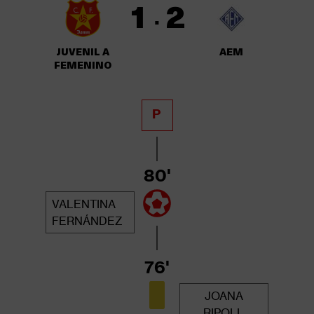
1
2
·
JUVENIL A
AEM
FEMENINO
P
80'
VALENTINA
FERNÁNDEZ
76'
JOANA
RIPOLL