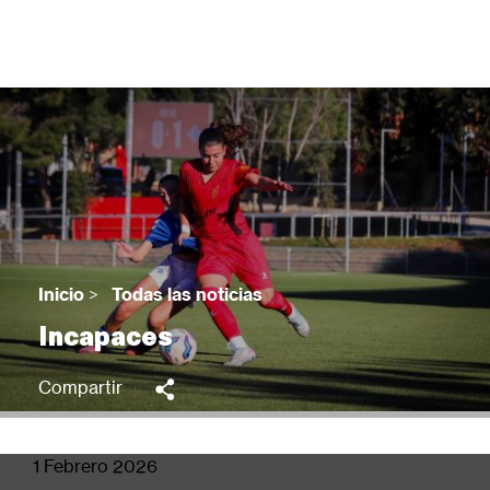
Pasar
al
contenido
principal
Back
to
top
Inicio
>
Todas las noticias
Sobrescribir
Incapaces
enlaces
de
Compartir
ayuda
a
la
1 Febrero 2026