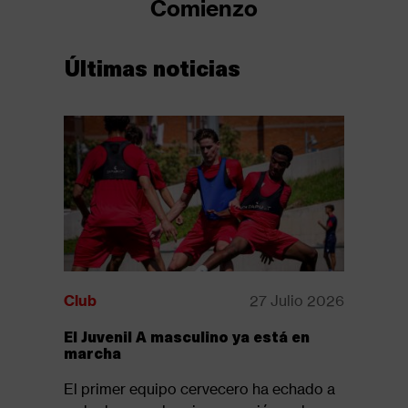
Comienzo
Últimas noticias
Club
27 Julio 2026
Club
El Juvenil A masculino ya está en
Disponib
marcha
revista:
El primer equipo cervecero ha echado a
Ya está d