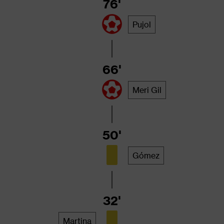
76'
Pujol
66'
Meri Gil
50'
Gómez
32'
Martina