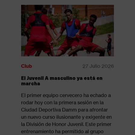
Club
27 Julio 2026
Club
El Juvenil A masculino ya está en
Disponib
marcha
revista:
El primer equipo cervecero ha echado a
Ya está d
rodar hoy con la primera sesión en la
la revista
Ciudad Deportiva Damm para afrontar
suelo 61,
un nuevo curso ilusionante y exigente en
del tramo
la División de Honor Juvenil. Este primer
Seguir l
entrenamiento ha permitido al grupo