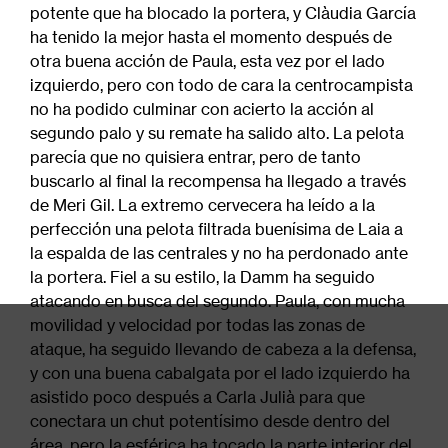
potente que ha blocado la portera, y Clàudia García
ha tenido la mejor hasta el momento después de
otra buena acción de Paula, esta vez por el lado
izquierdo, pero con todo de cara la centrocampista
no ha podido culminar con acierto la acción al
segundo palo y su remate ha salido alto. La pelota
parecía que no quisiera entrar, pero de tanto
buscarlo al final la recompensa ha llegado a través
de Meri Gil. La extremo cervecera ha leído a la
perfección una pelota filtrada buenísima de Laia a
la espalda de las centrales y no ha perdonado ante
la portera. Fiel a su estilo, la Damm ha seguido
atacando en busca del segundo. Paula, con mucha
movilidad y velocidad por todas las zonas de
ataque, ha seguido llevando de cabeza a la defensa,
y con una buena cabalgata por el lado izquierdo ha
asistido poco después a Carla Julià para que
conectara un chut potentísimo desde dentro del
área, pero la esférica ha tocado la parte interior del