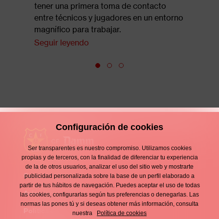
tener una primera toma de contacto
entre técnicos y jugadores en un entorno
magnífico para trabajar.
Seguir leyendo
Configuración de cookies
Ser transparentes es nuestro compromiso. Utilizamos cookies
propias y de terceros, con la finalidad de diferenciar tu experiencia
de la de otros usuarios, analizar el uso del sitio web y mostrarte
Contacto
publicidad personalizada sobre la base de un perfil elaborado a
Enllaços
partir de tus hábitos de navegación. Puedes aceptar el uso de todas
d'interès
Aviso legal
las cookies, configurarlas según tus preferencias o denegarlas. Las
Footer
normas las pones tú y si deseas obtener más información, consulta
menu
Política de privacidad
nuestra
Política de cookies