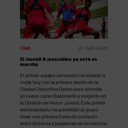
Club
27 Julio 2026
Club
El Juvenil A masculino ya está en
Disponib
marcha
revista:
El primer equipo cervecero ha echado a
Ya está d
rodar hoy con la primera sesión en la
la revista
Ciudad Deportiva Damm para afrontar
suelo 61,
un nuevo curso ilusionante y exigente en
del tramo
la División de Honor Juvenil. Este primer
Seguir l
entrenamiento ha permitido al grupo
tener una primera toma de contacto
entre técnicos y jugadores en un entorno