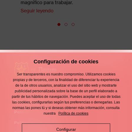
magnífico para trabajar.
Seguir leyendo
Configuración de cookies
Ser transparentes es nuestro compromiso. Utilizamos cookies
propias y de terceros, con la finalidad de diferenciar tu experiencia
de la de otros usuarios, analizar el uso del sitio web y mostrarte
Contacto
publicidad personalizada sobre la base de un perfil elaborado a
Enllaços
partir de tus hábitos de navegación. Puedes aceptar el uso de todas
d'interès
Aviso legal
las cookies, configurarlas según tus preferencias o denegarlas. Las
Footer
normas las pones tú y si deseas obtener más información, consulta
menu
Política de privacidad
nuestra
Política de cookies
Política de cookies
Configurar