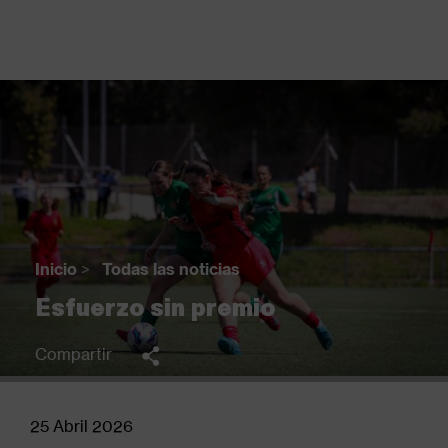
Pasar
al
contenido
principal
Back
to
top
Inicio
>
Todas las noticias
Sobrescribir
Esfuerzo sin premio
enlaces
de
Compartir
ayuda
a
la
25 Abril 2026