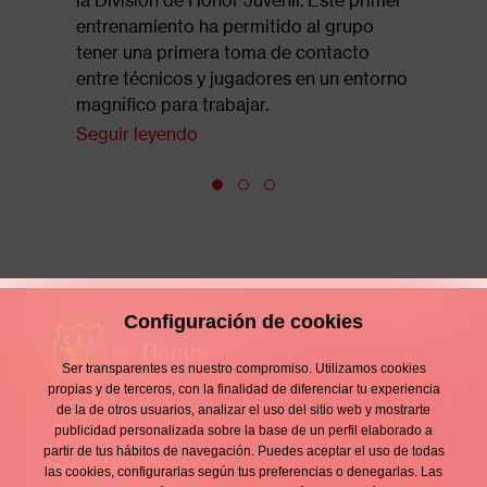
Seguir l
entrenamiento ha permitido al grupo
tener una primera toma de contacto
entre técnicos y jugadores en un entorno
magnífico para trabajar.
Seguir leyendo
Configuración de cookies
Ser transparentes es nuestro compromiso. Utilizamos cookies
propias y de terceros, con la finalidad de diferenciar tu experiencia
de la de otros usuarios, analizar el uso del sitio web y mostrarte
Contacto
publicidad personalizada sobre la base de un perfil elaborado a
Enllaços
partir de tus hábitos de navegación. Puedes aceptar el uso de todas
d'interès
Aviso legal
las cookies, configurarlas según tus preferencias o denegarlas. Las