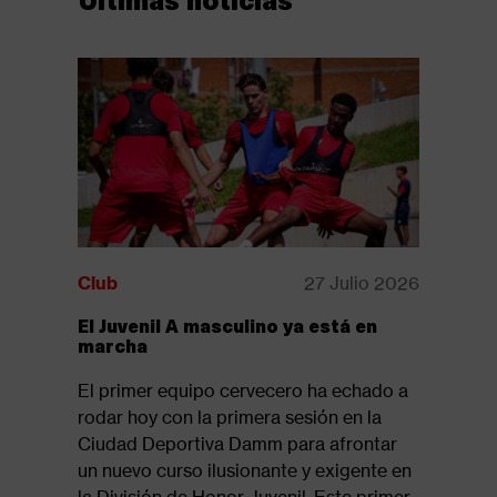
Club
27 Julio 2026
Club
El Juvenil A masculino ya está en
Disponib
marcha
revista:
El primer equipo cervecero ha echado a
Ya está d
rodar hoy con la primera sesión en la
la revista
Ciudad Deportiva Damm para afrontar
suelo 61,
un nuevo curso ilusionante y exigente en
del tramo
la División de Honor Juvenil. Este primer