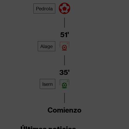
Pedrola
51'
Alage
35'
Isern
Comienzo
Últimas noticias