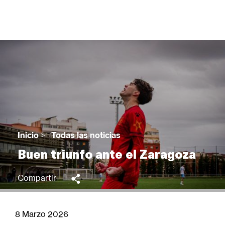
Pasar
al
contenido
principal
Back
to
top
Inicio
>
Todas las noticias
Sobrescribir
Buen triunfo ante el Zaragoza
enlaces
de
Compartir
ayuda
a
la
8 Marzo 2026