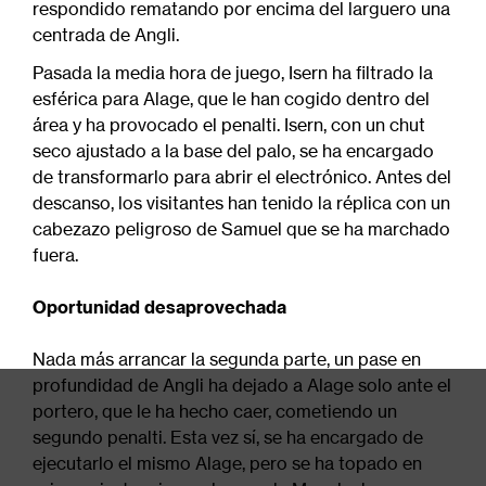
respondido rematando por encima del larguero una
centrada de Angli.
Pasada la media hora de juego, Isern ha filtrado la
esférica para Alage, que le han cogido dentro del
área y ha provocado el penalti. Isern, con un chut
seco ajustado a la base del palo, se ha encargado
de transformarlo para abrir el electrónico. Antes del
descanso, los visitantes han tenido la réplica con un
cabezazo peligroso de Samuel que se ha marchado
fuera.
Oportunidad desaprovechada
Nada más arrancar la segunda parte, un pase en
profundidad de Angli ha dejado a Alage solo ante el
portero, que le ha hecho caer, cometiendo un
segundo penalti. Esta vez sí, se ha encargado de
ejecutarlo el mismo Alage, pero se ha topado en