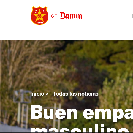
Pasar
al
contenido
principal
n
Back
to
top
Inicio
>
Todas las noticias
Buen empa
Sobrescribir
masculino 
enlaces