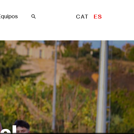
Equipos
CAT
ES
Buscar
el