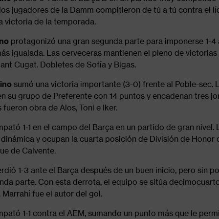
 los jugadores de la Damm compitieron de tú a tú contra el lí
 victoria de la temporada.
ino
protagonizó una gran segunda parte para imponerse 1-4 al
s igualada. Las cerveceras mantienen el pleno de victorias (7
ant Cugat. Dobletes de Sofía y Bigas.
ino
sumó una victoria importante (3-0) frente al Poble-sec. 
 su grupo de Preferente con 14 puntos y encadenan tres j
 fueron obra de Alos, Toni e Iker.
pató 1-1 en el campo del Barça en un partido de gran nivel.
dinámica y ocupan la cuarta posición de División de Honor c
 fue de Calvente.
rdió 1-3 ante el Barça después de un buen inicio, pero sin p
unda parte. Con esta derrota, el equipo se sitúa decimocuart
Marrahí fue el autor del gol.
pató 1-1 contra el AEM, sumando un punto más que le perm