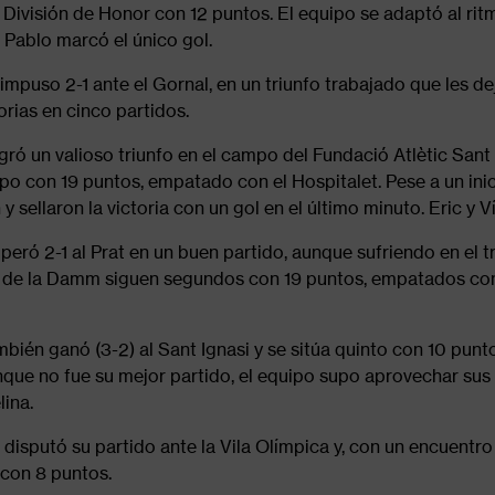
 División de Honor con 12 puntos. El equipo se adaptó al ritm
 Pablo marcó el único gol.
impuso 2-1 ante el Gornal, en un triunfo trabajado que les de
orias en cinco partidos.
gró un valioso triunfo en el campo del Fundació Atlètic Sant J
upo con 19 puntos, empatado con el Hospitalet. Pese a un ini
 sellaron la victoria con un gol en el último minuto. Eric y V
peró 2-1 al Prat en un buen partido, aunque sufriendo en el tr
os de la Damm siguen segundos con 19 puntos, empatados con e
bién ganó (3-2) al Sant Ignasi y se sitúa quinto con 10 pun
que no fue su mejor partido, el equipo supo aprovechar sus
lina.
disputó su partido ante la Vila Olímpica y, con un encuentro
con 8 puntos.