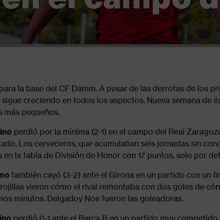
para la base del CF Damm. A pesar de las derrotas de los pr
sigue creciendo en todos los aspectos. Nueva semana de é
os más pequeños.
ino
perdió por la mínima (2-1) en el campo del Real Zaragoz
tado. Los cerveceros, que acumulaban seis jornadas sin cono
n la tabla de División de Honor con 17 puntos, solo por det
ino
también cayó (3-2) ante el Girona en un partido con un fi
 rojillas vieron cómo el rival remontaba con dos goles de có
timos minutos. Delgadoy Noe fueron las goleadoras.
ino
perdió 0-1 ante el Barça B en un partido muy competido 