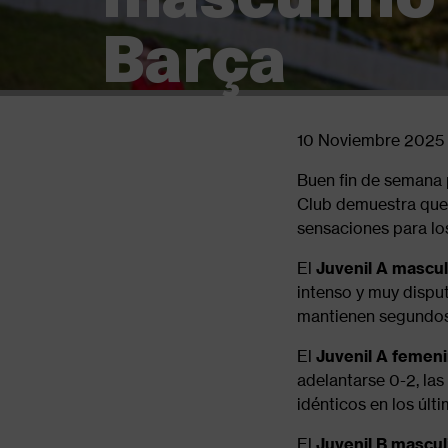
de
Barça
ayuda
a
10 Noviembre 2025
la
Compartir
Buen fin de semana 
navegación
Club demuestra que 
sensaciones para l
El
Juvenil A mascul
intenso y muy dispu
mantienen segundos e
El
Juvenil A femen
adelantarse 0-2, las
idénticos en los úl
El
Juvenil B mascul