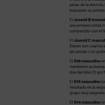
pesar de la derrota,
buscando su primera
El
Juvenil B femen
una primera mitad má
compartido con el S
El
Juvenil C
mascul
Damm son cuartos en
sin perder. Los goles
El
S16
masculino
em
mantienen su buena 
dos del líder. El gol
El
S15
masculino
pe
resultado en la seg
grupo muy exigente. 
El
S14
masculino
em