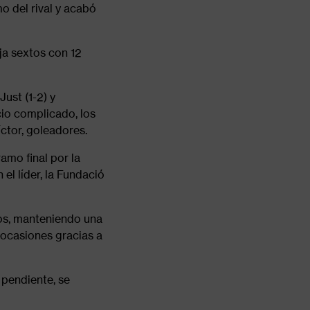
o del rival y acabó
ja sextos con 12
ust (1-2) y
cio complicado, los
íctor, goleadores.
amo final por la
l líder, la Fundació
tos, manteniendo una
 ocasiones gracias a
 pendiente, se