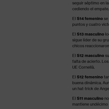
seguir séptimo en la
cediendo el empate.
El
S14 femenino
se 
puntos y cuatro vict
El
S13
masculino
lo
sigue líder de su gr
chicos reaccionaron y
El
S12 masculino
su
falta de acierto. L
UE Cornellà.
El
S12 femenino
tam
buena dinámica. Aun
un hat-trick de Ange
El
S11 masculino
no 
mantiene undécimo 