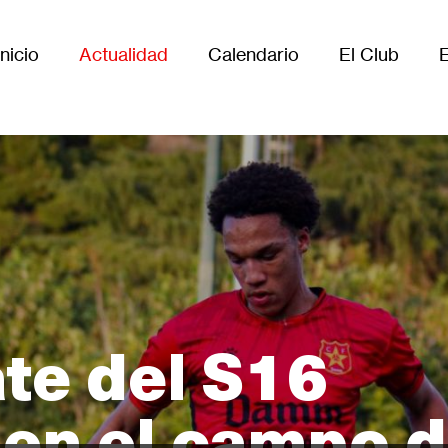
Inicio
Actualidad
Calendario
El Club
Main
avigation
te del S16
en el campo d