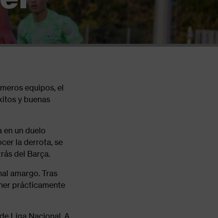
imeros equipos, el
xitos y buenas
a en un duelo
cer la derrota, se
rás del Barça.
nal amargo. Tras
rner prácticamente
de Liga Nacional. A