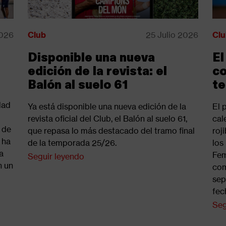
2026
Club
25 Julio 2026
Clu
Disponible una nueva
El
edición de la revista: el
co
Balón al suelo 61
t
dad
Ya está disponible una nueva edición de la
El 
revista oficial del Club, el Balón al suelo 61,
cal
n de
que repasa lo más destacado del tramo final
roj
 ha
de la temporada 25/26.
los
a
Fem
Seguir leyendo
n un
com
sep
fec
Seg