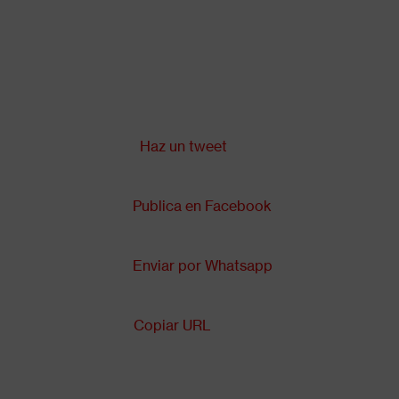
Pasar
al
contenido
principal
Compartir en:
Back
to
top
Haz un tweet
Publica en Facebook
Enviar por Whatsapp
Copiar URL