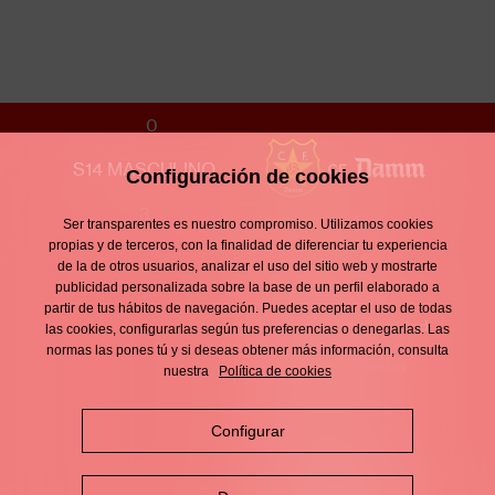
UE SANT ANDREU
0
S14 MASCULINO
Configuración de cookies
3
Ser transparentes es nuestro compromiso. Utilizamos cookies
Contacto
propias y de terceros, con la finalidad de diferenciar tu experiencia
Enllaços
de la de otros usuarios, analizar el uso del sitio web y mostrarte
d'interès
Aviso legal
publicidad personalizada sobre la base de un perfil elaborado a
Footer
partir de tus hábitos de navegación. Puedes aceptar el uso de todas
menu
Política de privacidad
las cookies, configurarlas según tus preferencias o denegarlas. Las
normas las pones tú y si deseas obtener más información, consulta
Política de cookies
nuestra
Política de cookies
Política de redes
Configurar
sociales