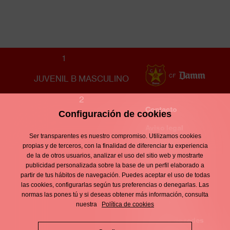
UE CORNELLÀ
1
JUVENIL B MASCULINO
2
Contacto
Configuración de cookies
Enllaços
d'interès
Aviso legal
Footer
Ser transparentes es nuestro compromiso. Utilizamos cookies
menu
Política de
propias y de terceros, con la finalidad de diferenciar tu experiencia
de la de otros usuarios, analizar el uso del sitio web y mostrarte
privacidad
publicidad personalizada sobre la base de un perfil elaborado a
partir de tus hábitos de navegación. Puedes aceptar el uso de todas
Política de
las cookies, configurarlas según tus preferencias o denegarlas. Las
normas las pones tú y si deseas obtener más información, consulta
cookies
nuestra
Política de cookies
Política de redes