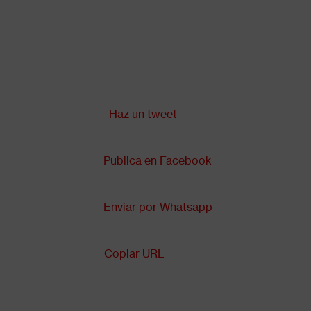
Pasar
al
contenido
principal
Compartir en:
Back
to
top
Haz un tweet
Publica en Facebook
Enviar por Whatsapp
Copiar URL