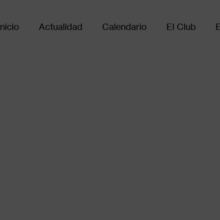
Inicio
Actualidad
Calendario
El Club
Main
avigation
Añadir al calendario:
iCalendar
Google Calendar
Outlook Online
Yahoo! Calendar