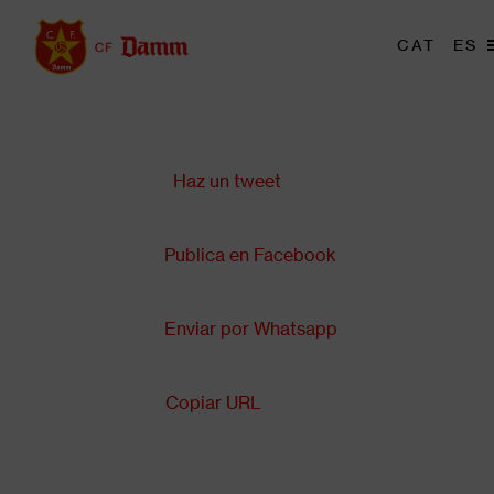
Pasar
al
Me
CAT
ES
Main
contenido
tri
navigation
principal
Compartir en:
Back
to
top
Haz un tweet
Publica en Facebook
Enviar por Whatsapp
Copiar URL