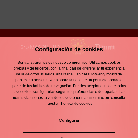
PB CINC COPES
1
S10 MASCULINO
Configuración de cookies
8
Ser transparentes es nuestro compromiso. Utilizamos cookies
Contacto
propias y de terceros, con la finalidad de diferenciar tu experiencia
Enllaços
de la de otros usuarios, analizar el uso del sitio web y mostrarte
d'interès
Aviso legal
publicidad personalizada sobre la base de un perfil elaborado a
Footer
partir de tus hábitos de navegación. Puedes aceptar el uso de todas
menu
Política de privacidad
las cookies, configurarlas según tus preferencias o denegarlas. Las
normas las pones tú y si deseas obtener más información, consulta
Política de cookies
nuestra
Política de cookies
Política de redes
Configurar
sociales