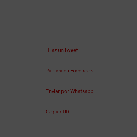
Pasar
al
contenido
principal
Compartir en:
Back
to
top
Haz un tweet
Publica en Facebook
Enviar por Whatsapp
Copiar URL