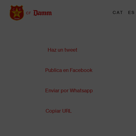
Pasar
al
M
CAT
ES
Main
contenido
tr
navigation
principal
Compartir en:
Back
to
top
Haz un tweet
Publica en Facebook
Enviar por Whatsapp
Copiar URL