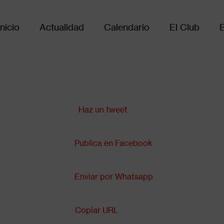
Inicio
Actualidad
Calendario
El Club
Main
avigation
Compartir en:
Haz un tweet
Publica en Facebook
Enviar por Whatsapp
Copiar URL