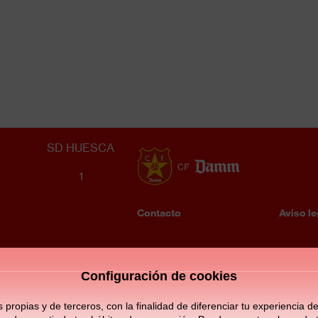
JUVENIL A MASCULINO
5
SD HUESCA
1
Contacto
Aviso le
Enllaços
Fo
d'interès
m
Configuración de cookies
opias y de terceros, con la finalidad de diferenciar tu experiencia de 