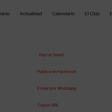
Inicio
Actualidad
Calendario
El Club
Main
avigation
Compartir en:
Haz un tweet
Publica en Facebook
Enviar por Whatsapp
Copiar URL