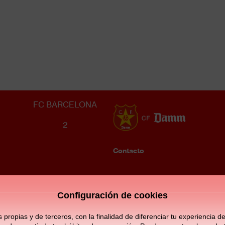
JUVENIL A MASCULINO
2
FC BARCELONA
2
Contacto
Enllaços
F
d'interès
m
Configuración de cookies
opias y de terceros, con la finalidad de diferenciar tu experiencia de 