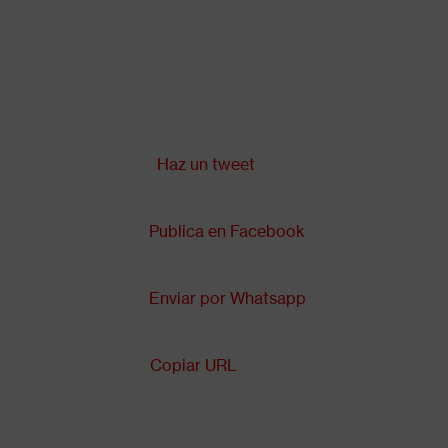
Pasar
al
contenido
principal
Compartir en:
Back
to
top
Haz un tweet
Publica en Facebook
Enviar por Whatsapp
Copiar URL