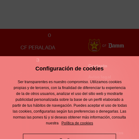
JUVENIL C MASCULINO
0
CF PERALADA
3
Contacto
Configuración de cookies
Enllaços
d'interès
Aviso legal
Footer
Ser transparentes es nuestro compromiso. Utilizamos cookies
menu
Política de
propias y de terceros, con la finalidad de diferenciar tu experiencia
de la de otros usuarios, analizar el uso del sitio web y mostrarte
privacidad
publicidad personalizada sobre la base de un perfil elaborado a
partir de tus hábitos de navegación. Puedes aceptar el uso de todas
Política de
las cookies, configurarlas según tus preferencias o denegarlas. Las
normas las pones tú y si deseas obtener más información, consulta
cookies
nuestra
Política de cookies
Política de redes