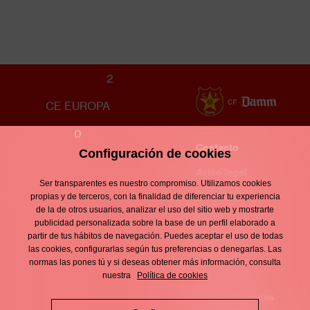
JUVENIL B MASCULINO
2
CE EUROPA
0
Contacto
Configuración de cookies
Enllaços
d'interès
Aviso legal
Footer
Ser transparentes es nuestro compromiso. Utilizamos cookies
menu
Política de
propias y de terceros, con la finalidad de diferenciar tu experiencia
de la de otros usuarios, analizar el uso del sitio web y mostrarte
privacidad
publicidad personalizada sobre la base de un perfil elaborado a
partir de tus hábitos de navegación. Puedes aceptar el uso de todas
Política de
las cookies, configurarlas según tus preferencias o denegarlas. Las
normas las pones tú y si deseas obtener más información, consulta
cookies
nuestra
Política de cookies
Política de redes