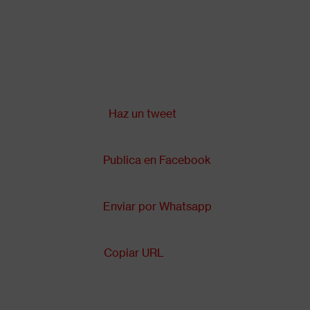
Pasar
al
contenido
principal
Compartir en:
Back
to
top
Haz un tweet
Publica en Facebook
Enviar por Whatsapp
Copiar URL