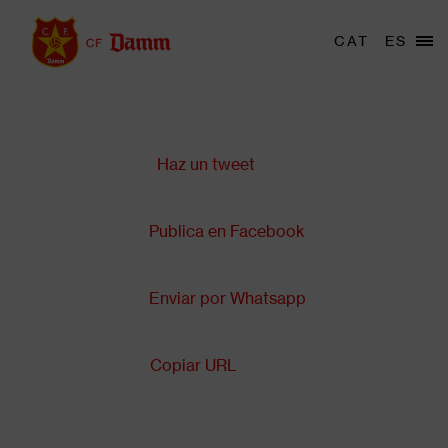
Pasar
al
Menu
CAT
ES
Main
contenido
trigger
navigation
principal
Compartir en:
Back
to
top
Haz un tweet
Publica en Facebook
Enviar por Whatsapp
Copiar URL