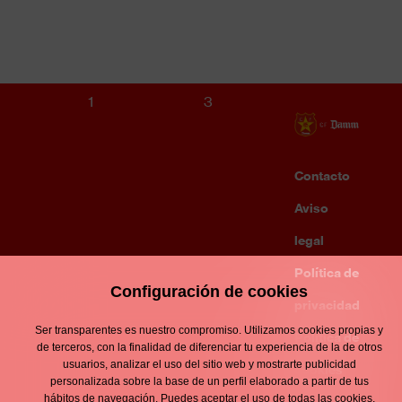
EF GAVÀ
S12 MASCULINO
1
3
Contacto
Enllaços
d'interès
Aviso
Footer
menu
legal
Política de
Configuración de cookies
privacidad
Ser transparentes es nuestro compromiso. Utilizamos cookies propias y
Política de
de terceros, con la finalidad de diferenciar tu experiencia de la de otros
usuarios, analizar el uso del sitio web y mostrarte publicidad
cookies
personalizada sobre la base de un perfil elaborado a partir de tus
hábitos de navegación. Puedes aceptar el uso de todas las cookies,
Política de