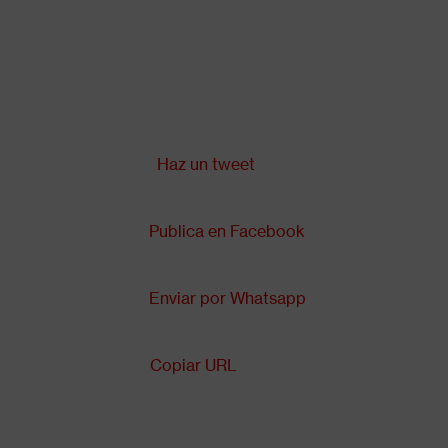
Pasar
al
contenido
principal
Compartir en:
Back
to
top
Haz un tweet
Publica en Facebook
Enviar por Whatsapp
Copiar URL