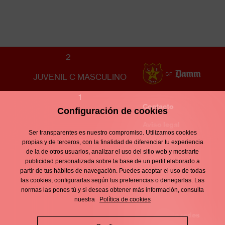
EC GRANOLLERS
2
JUVENIL C MASCULINO
1
Contacto
Configuración de cookies
Enllaços
d'interès
Aviso legal
Footer
Ser transparentes es nuestro compromiso. Utilizamos cookies
menu
Política de
propias y de terceros, con la finalidad de diferenciar tu experiencia
de la de otros usuarios, analizar el uso del sitio web y mostrarte
privacidad
publicidad personalizada sobre la base de un perfil elaborado a
partir de tus hábitos de navegación. Puedes aceptar el uso de todas
Política de
las cookies, configurarlas según tus preferencias o denegarlas. Las
normas las pones tú y si deseas obtener más información, consulta
cookies
nuestra
Política de cookies
Política de redes