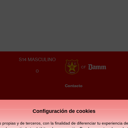
CLUB GIMNÀSTIC MANRESA
2
S14 MASCULINO
0
Contacto
Enllaços
F
d'interès
m
Configuración de cookies
opias y de terceros, con la finalidad de diferenciar tu experiencia de 