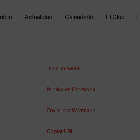
Inicio
Actualidad
Calendario
El Club
Main
avigation
Compartir en:
Haz un tweet
Publica en Facebook
Enviar por Whatsapp
Copiar URL