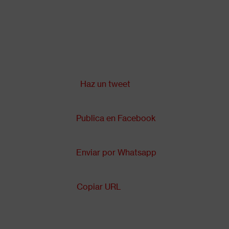
Pasar
al
contenido
principal
Compartir en:
Back
to
top
Haz un tweet
Publica en Facebook
Enviar por Whatsapp
Copiar URL