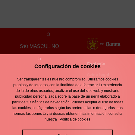
CF UNIFICACIÓN LLEFIÀ
3
S10 MASCULINO
5
Contacto
Configuración de cookies
Enllaços
d'interès
Aviso legal
Footer
Ser transparentes es nuestro compromiso. Utilizamos cookies
menu
Política de
propias y de terceros, con la finalidad de diferenciar tu experiencia
de la de otros usuarios, analizar el uso del sitio web y mostrarte
privacidad
publicidad personalizada sobre la base de un perfil elaborado a
partir de tus hábitos de navegación. Puedes aceptar el uso de todas
Política de
las cookies, configurarlas según tus preferencias o denegarlas. Las
normas las pones tú y si deseas obtener más información, consulta
cookies
nuestra
Política de cookies
Política de