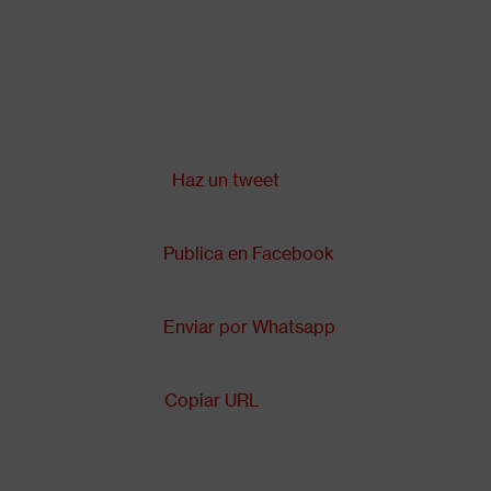
Pasar
al
contenido
principal
Compartir en:
Back
to
top
Haz un tweet
Publica en Facebook
Enviar por Whatsapp
Copiar URL