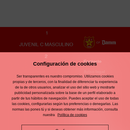
CF UNIFICACIÓN LLEFIÀ
1
JUVENIL C MASCULINO
2
Contacto
Configuración de cookies
Enllaços
d'interès
Aviso legal
Footer
Ser transparentes es nuestro compromiso. Utilizamos cookies
menu
Política de
propias y de terceros, con la finalidad de diferenciar tu experiencia
de la de otros usuarios, analizar el uso del sitio web y mostrarte
privacidad
publicidad personalizada sobre la base de un perfil elaborado a
partir de tus hábitos de navegación. Puedes aceptar el uso de todas
Política de
las cookies, configurarlas según tus preferencias o denegarlas. Las
normas las pones tú y si deseas obtener más información, consulta
cookies
nuestra
Política de cookies
Política de